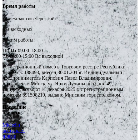
Время работы
Прием заказов через сайт:
Без выходных
Режим работы:
Пн-Пт 09:00–18:00
Сб 10:00-15:00 Вс выходной
Регистрационный номер в Торговом реестре Республики
Беларусь: 188493, внесен 30.01.2015г. Индивидуальный
предприниматель Карпович Павел Владимирович.
Юр. адрес: г. Минск, ул. Янки Лучины, д.52, кв. 49,
Свидетельство от 11 декабря 2025 г. с регистрационным
номером 691598210, выдано Минским горисполкомом.
Последние
новости
Michelin
выпускает
новые