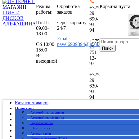
Режим
Обработка
Корзина пуста
+375
работы:
заказов
29
690-
Пн-Пт
через корзину
93-
09.00-
24/7
94
18.00
Email:
+375
Сб
10:00-
pavel6909394@mail.ru
29
Поиск
15:00
751-
Вс
12-
выходной
97
+375
29
630-
93-
94
Каталог товаров
Политика
Автомобильные диски
Публичный договор
Автомобильные шины
О нас
Грузовые шины
Оплата
Шиномонтаж
Доставка
Автозапчасти
Вакансии
Датчики давления TPMS