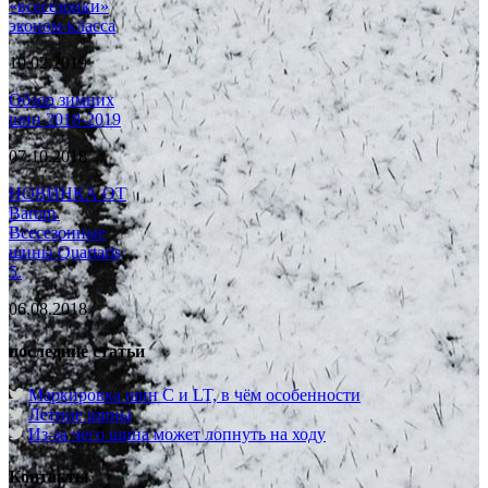
«всесезонки»
эконом-класса
10.02.2019
Обзор зимних
шин 2018-2019
07.10.2018
НОВИНКА ОТ
Barum.
Всесезонные
шины Quartaris
5.
06.08.2018
последние статьи
Маркировка шин C и LT, в чём особенности
Летние шины
Из-за чего шина может лопнуть на ходу
Контакты