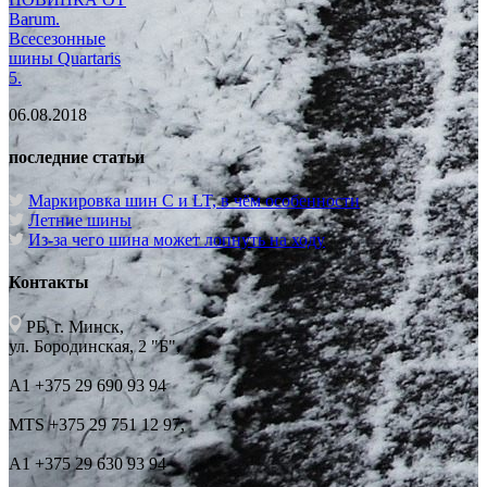
Barum.
Всесезонные
шины Quartaris
5.
06.08.2018
последние статьи
Маркировка шин C и LT, в чём особенности
Летние шины
Из-за чего шина может лопнуть на ходу
Контакты
РБ, г. Минск,
ул. Бородинская, 2 "Б",
А1 +375 29 690 93 94
MTS +375 29 751 12 97,
А1 +375 29 630 93 94