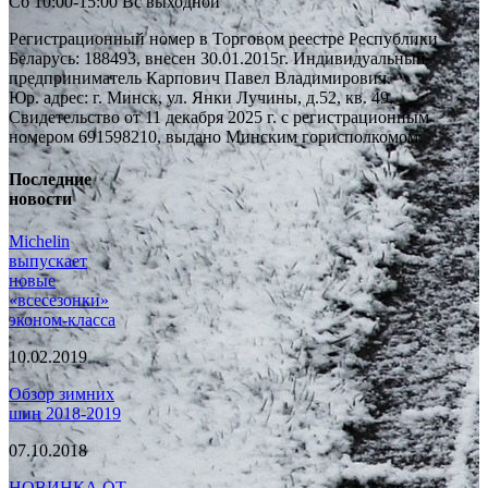
Сб 10:00-15:00 Вс выходной
Регистрационный номер в Торговом реестре Республики
Беларусь: 188493, внесен 30.01.2015г. Индивидуальный
предприниматель Карпович Павел Владимирович.
Юр. адрес: г. Минск, ул. Янки Лучины, д.52, кв. 49,
Свидетельство от 11 декабря 2025 г. с регистрационным
номером 691598210, выдано Минским горисполкомом.
Последние
новости
Michelin
выпускает
новые
«всесезонки»
эконом-класса
10.02.2019
Обзор зимних
шин 2018-2019
07.10.2018
НОВИНКА ОТ