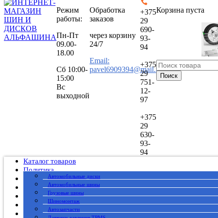
Режим
Обработка
Корзина пуста
+375
работы:
заказов
29
690-
Пн-Пт
через корзину
93-
09.00-
24/7
94
18.00
Email:
+375
Сб
10:00-
pavel6909394@mail.ru
29
Поиск
15:00
751-
Вс
12-
выходной
97
+375
29
630-
93-
94
Каталог товаров
Политика
Автомобильные диски
Публичный договор
Автомобильные шины
О нас
Грузовые шины
Оплата
Шиномонтаж
Доставка
Автозапчасти
Вакансии
Датчики давления TPMS