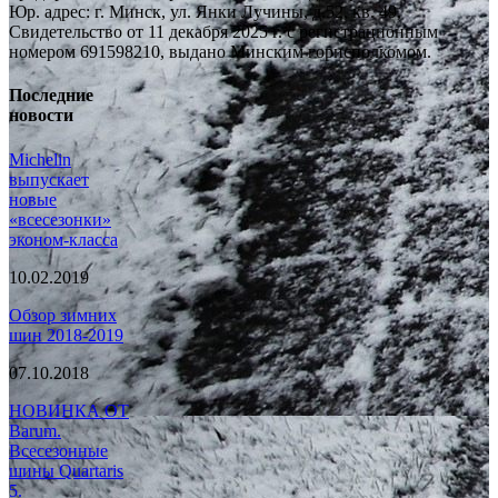
Юр. адрес: г. Минск, ул. Янки Лучины, д.52, кв. 49,
Свидетельство от 11 декабря 2025 г. с регистрационным
номером 691598210, выдано Минским горисполкомом.
Последние
новости
Michelin
выпускает
новые
«всесезонки»
эконом-класса
10.02.2019
Обзор зимних
шин 2018-2019
07.10.2018
НОВИНКА ОТ
Barum.
Всесезонные
шины Quartaris
5.