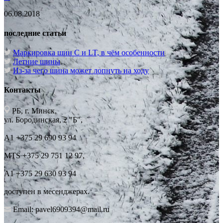
06.08.2018
последние статьи
Маркировка шин C и LT, в чём особенности
Летние шины
Из-за чего шина может лопнуть на ходу
Контакты
РБ, г. Минск,
ул. Бородинская, 2 "Б",
А1 +375 29 690 93 94
MTS +375 29 751 12 97,
А1 +375 29 630 93 94
доступен в месенджерах.
Email: pavel6909394@mail.ru