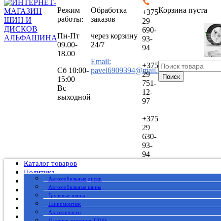
Режим
Обработка
Корзина пуста
+375
работы:
заказов
29
690-
Пн-Пт
через корзину
93-
09.00-
24/7
94
18.00
Email:
+375
Сб
10:00-
pavel6909394@mail.ru
29
Поиск
15:00
751-
Вс
12-
выходной
97
+375
29
630-
93-
94
Каталог товаров
Политика
Автомобильные диски
Публичный договор
Автомобильные шины
О нас
Грузовые шины
Оплата
Шиномонтаж
Доставка
Автозапчасти
Вакансии
Датчики давления TPMS