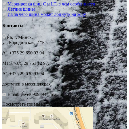
Маркировка шин C и LT, в чём особенности
Летние шины
Из-за чего шина может лопнуть на ходу
Контакты
РБ, г. Минск,
ул. Бородинская, 2 "Б",
А1 +375 29 690 93 94
MTS +375 29 751 12 97,
А1 +375 29 630 93 94
доступен в месенджерах.
Email: pavel6909394@mail.ru
Посмотреть где мы находимся