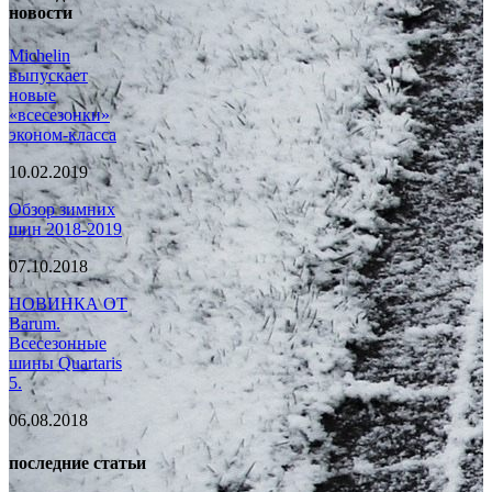
новости
Michelin
выпускает
новые
«всесезонки»
эконом-класса
10.02.2019
Обзор зимних
шин 2018-2019
07.10.2018
НОВИНКА ОТ
Barum.
Всесезонные
шины Quartaris
5.
06.08.2018
последние статьи