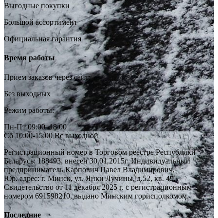
Выгодные покупки
Большой ассортимент
Официальная гарантия
Время работы
Прием заказов через сайт:
Без выходных
Режим работы:
Пн-Пт 09:00–18:00
Сб 10:00-15:00 Вс выходной
Регистрационный номер в Торговом реестре Республики
Беларусь: 188493, внесен 30.01.2015г. Индивидуальный
предприниматель Карпович Павел Владимирович.
Юр. адрес: г. Минск, ул. Янки Лучины, д.52, кв. 49,
Свидетельство от 11 декабря 2025 г. с регистрационным
номером 691598210, выдано Минским горисполкомом.
Последние