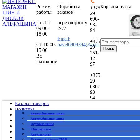
Режим
Обработка
Корзина пуста
+375
работы:
заказов
29
690-
Пн-Пт
через корзину
93-
09.00-
24/7
94
18.00
Email:
+375
Сб
10:00-
pavel6909394@mail.ru
29
Поиск
15:00
751-
Вс
12-
выходной
97
+375
29
630-
93-
94
Каталог товаров
Политика
Автомобильные диски
Публичный договор
Автомобильные шины
О нас
Грузовые шины
Оплата
Шиномонтаж
Доставка
Автозапчасти
Вакансии
Датчики давления TPMS