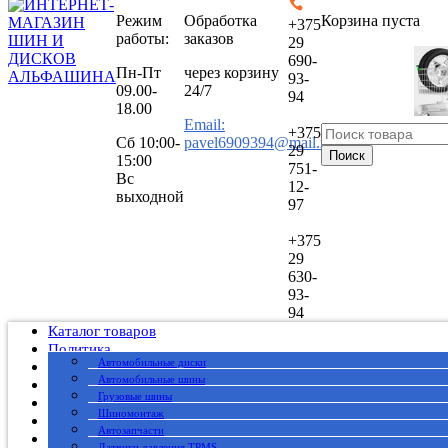
Режим
Обработка
Корзина пуста
+375
работы:
заказов
29
690-
Пн-Пт
через корзину
93-
09.00-
24/7
94
18.00
Email:
+375
Сб
10:00-
pavel6909394@mail.ru
29
Поиск
15:00
751-
Вс
12-
выходной
97
+375
29
630-
93-
94
Каталог товаров
Политика
Автомобильные диски
Публичный договор
Автомобильные шины
О нас
Грузовые шины
Оплата
Шиномонтаж
Доставка
Автозапчасти
Вакансии
Датчики давления TPMS