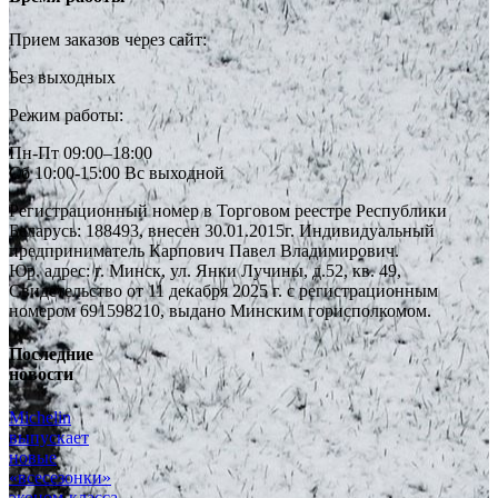
Прием заказов через сайт:
Без выходных
Режим работы:
Пн-Пт 09:00–18:00
Сб 10:00-15:00 Вс выходной
Регистрационный номер в Торговом реестре Республики
Беларусь: 188493, внесен 30.01.2015г. Индивидуальный
предприниматель Карпович Павел Владимирович.
Юр. адрес: г. Минск, ул. Янки Лучины, д.52, кв. 49,
Свидетельство от 11 декабря 2025 г. с регистрационным
номером 691598210, выдано Минским горисполкомом.
Последние
новости
Michelin
выпускает
новые
«всесезонки»
эконом-класса