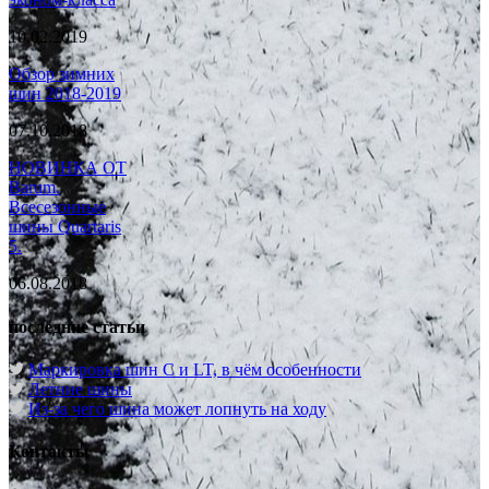
10.02.2019
Обзор зимних
шин 2018-2019
07.10.2018
НОВИНКА ОТ
Barum.
Всесезонные
шины Quartaris
5.
06.08.2018
последние статьи
Маркировка шин C и LT, в чём особенности
Летние шины
Из-за чего шина может лопнуть на ходу
Контакты