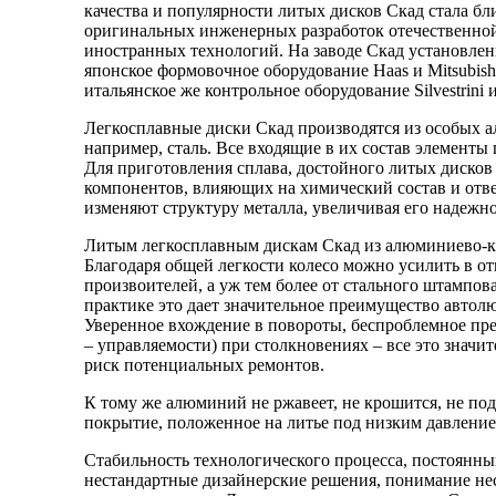
качества и популярности литых дисков Скад стала б
оригинальных инженерных разработок отечественно
иностранных технологий. На заводе Скад установле
японское формовочное оборудование Haas и Mitsubis
итальянское же контрольное оборудование Silvestrini и
Легкосплавные диски Скад производятся из особых а
например, сталь. Все входящие в их состав элементы
Для приготовления сплава, достойного литых диско
компонентов, влияющих на химический состав и от
изменяют структуру металла, увеличивая его надежнос
Литым легкосплавным дискам Скад из алюминиево-к
Благодаря общей легкости колесо можно усилить в о
произвоителей, а уж тем более от стального штампов
практике это дает значительное преимущество авто
Уверенное вхождение в повороты, беспроблемное прео
– управляемости) при столкновениях – все это значи
риск потенциальных ремонтов.
К тому же алюминий не ржавеет, не крошится, не по
покрытие, положенное на литье под низким давление
Стабильность технологического процесса, постоянны
нестандартные дизайнерские решения, понимание не