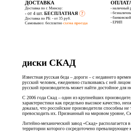
ДОСТАВКА
ОПЛАТ
Доставка по г. Минску:
- наличный 
- безналичн
- от 4 шт.
БЕСПЛАТНАЯ
?
- банковско
Доставка по РБ:
- от 35 руб.
- ЕРИП
Самовывоз: бесплатно
схема проезда
диски СКАД
Известная русская беда – дороги – с недавнего врем
русский человек, ежедневно сталкиваясь с ней лицом 
русский производитель может найти достойное для н
С 2006 года Скад – один из крупнейших производите
характеристики как предельно высокое качество, н
доказал, что российские производители способны не 
превосходить их. Признанный на мировом уровне, Ск
Литейно-механический завод «Скад» располагается в
территории которого сосредоточено превалирующее 