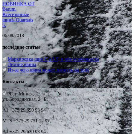
НОВИНКА ОТ
Barum.
Всесезонные
шины Quartaris
5.
06.08.2018
последние статьи
Маркировка шин C и LT, в чём особенности
Летние шины
Из-за чего шина может лопнуть на ходу
Контакты
РБ, г. Минск,
ул. Бородинская, 2 "Б",
А1 +375 29 690 93 94
MTS +375 29 751 12 97,
А1 +375 29 630 93 94