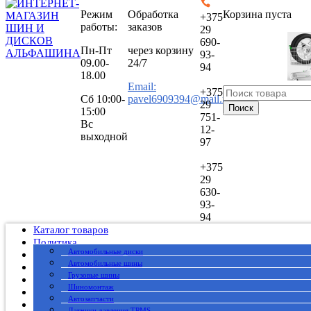
Режим
Обработка
Корзина пуста
+375
работы:
заказов
29
690-
Пн-Пт
через корзину
93-
09.00-
24/7
94
18.00
Email:
+375
Сб
10:00-
pavel6909394@mail.ru
29
Поиск
15:00
751-
Вс
12-
выходной
97
+375
29
630-
93-
94
Каталог товаров
Политика
Автомобильные диски
Публичный договор
Автомобильные шины
О нас
Грузовые шины
Оплата
Шиномонтаж
Доставка
Автозапчасти
Вакансии
Датчики давления TPMS