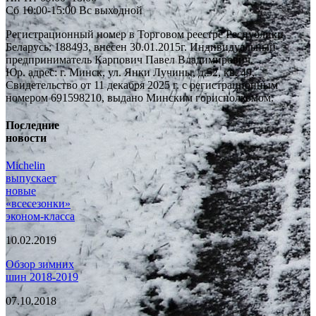
Сб 10:00-15:00 Вс выходной
Регистрационный номер в Торговом реестре Республики
Беларусь: 188493, внесен 30.01.2015г. Индивидуальный
предприниматель Карпович Павел Владимирович.
Юр. адрес: г. Минск, ул. Янки Лучины, д.52, кв. 49,
Свидетельство от 11 декабря 2025 г. с регистрационным
номером 691598210, выдано Минским горисполкомом.
Последние
новости
Michelin
выпускает
новые
«всесезонки»
эконом-класса
10.02.2019
Обзор зимних
шин 2018-2019
07.10.2018