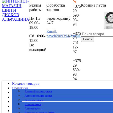
Режим
Обработка
Корзина пуста
+375
работы:
заказов
29
690-
Пн-Пт
через корзину
93-
09.00-
24/7
94
18.00
Email:
+375
Сб
10:00-
pavel6909394@mail.ru
29
Поиск
15:00
751-
Вс
12-
выходной
97
+375
29
630-
93-
94
Каталог товаров
Политика
Автомобильные диски
Публичный договор
Автомобильные шины
О нас
Грузовые шины
Оплата
Шиномонтаж
Доставка
Автозапчасти
Вакансии
Датчики давления TPMS