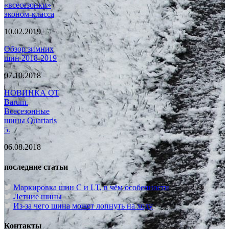
«всесезонки»
эконом-класса
10.02.2019
Обзор зимних
шин 2018-2019
07.10.2018
НОВИНКА ОТ
Barum.
Всесезонные
шины Quartaris
5.
06.08.2018
последние статьи
Маркировка шин C и LT, в чём особенности
Летние шины
Из-за чего шина может лопнуть на ходу
Контакты