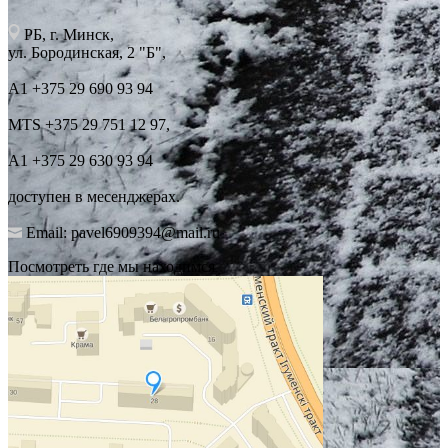
РБ, г. Минск,
ул. Бородинская, 2 "Б",
А1 +375 29 690 93 94
MTS +375 29 751 12 97,
А1 +375 29 630 93 94
доступен в месенджерах.
Email: pavel6909394@mail.ru
Посмотреть где мы находимся