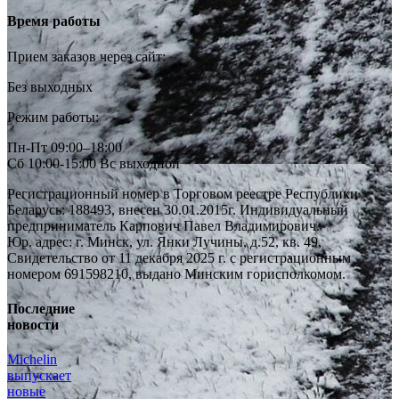
Время работы
Прием заказов через сайт:
Без выходных
Режим работы:
Пн-Пт 09:00–18:00
Сб 10:00-15:00 Вс выходной
Регистрационный номер в Торговом реестре Республики
Беларусь: 188493, внесен 30.01.2015г. Индивидуальный
предприниматель Карпович Павел Владимирович.
Юр. адрес: г. Минск, ул. Янки Лучины, д.52, кв. 49,
Свидетельство от 11 декабря 2025 г. с регистрационным
номером 691598210, выдано Минским горисполкомом.
Последние
новости
Michelin
выпускает
новые