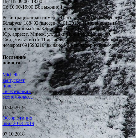
Пн-Пт 09:00–18:00
Сб 10:00-15:00 Вс выходной
Регистрационный номер в Торговом реестре Республики
Беларусь: 188493, внесен 30.01.2015г. Индивидуальный
предприниматель Карпович Павел Владимирович.
Юр. адрес: г. Минск, ул. Янки Лучины, д.52, кв. 49,
Свидетельство от 11 декабря 2025 г. с регистрационным
номером 691598210, выдано Минским горисполкомом.
Последние
новости
Michelin
выпускает
новые
«всесезонки»
эконом-класса
10.02.2019
Обзор зимних
шин 2018-2019
07.10.2018