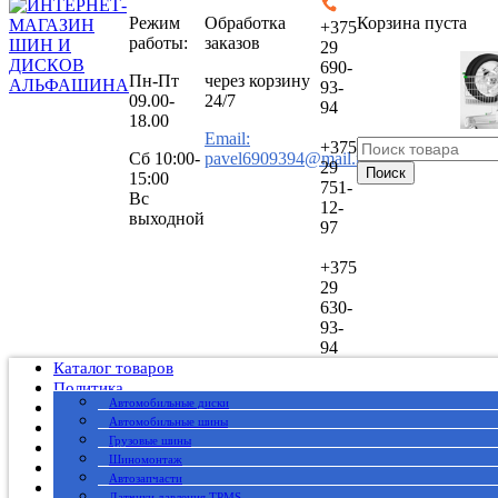
Режим
Обработка
Корзина пуста
+375
работы:
заказов
29
690-
Пн-Пт
через корзину
93-
09.00-
24/7
94
18.00
Email:
+375
Сб
10:00-
pavel6909394@mail.ru
29
Поиск
15:00
751-
Вс
12-
выходной
97
+375
29
630-
93-
94
Каталог товаров
Политика
Автомобильные диски
Публичный договор
Автомобильные шины
О нас
Грузовые шины
Оплата
Шиномонтаж
Доставка
Автозапчасти
Вакансии
Датчики давления TPMS