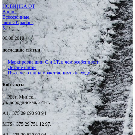
НОВИНКА ОТ
Barum.
Всесезонные
шины Quartaris
5.
06.08.2018
последние статьи
Маркировка шин C и LT, в чём особенности
Летние шины
Из-за чего шина может лопнуть на ходу
Контакты
РБ, г. Минск,
ул. Бородинская, 2 "Б",
А1 +375 29 690 93 94
MTS +375 29 751 12 97,
А1 +375 29 630 93 94