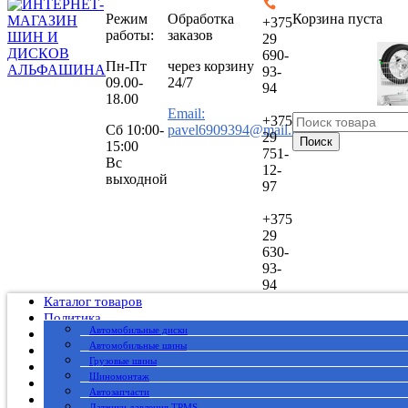
Режим
Обработка
Корзина пуста
+375
работы:
заказов
29
690-
Пн-Пт
через корзину
93-
09.00-
24/7
94
18.00
Email:
+375
Сб
10:00-
pavel6909394@mail.ru
29
Поиск
15:00
751-
Вс
12-
выходной
97
+375
29
630-
93-
94
Каталог товаров
Политика
Автомобильные диски
Публичный договор
Автомобильные шины
О нас
Грузовые шины
Оплата
Шиномонтаж
Доставка
Автозапчасти
Вакансии
Датчики давления TPMS