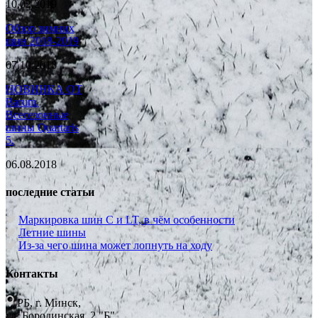
10.02.2019
Обзор зимних
шин 2018-2019
07.10.2018
НОВИНКА ОТ
Barum.
Всесезонные
шины Quartaris
5.
06.08.2018
последние статьи
Маркировка шин C и LT, в чём особенности
Летние шины
Из-за чего шина может лопнуть на ходу
Контакты
РБ, г. Минск,
ул. Бородинская, 2 "Б",