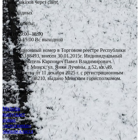
Прием заказов через сайт:
Без выходных
Режим работы:
Пн-Пт 09:00–18:00
Сб 10:00-15:00 Вс выходной
Регистрационный номер в Торговом реестре Республики
Беларусь: 188493, внесен 30.01.2015г. Индивидуальный
предприниматель Карпович Павел Владимирович.
Юр. адрес: г. Минск, ул. Янки Лучины, д.52, кв. 49,
Свидетельство от 11 декабря 2025 г. с регистрационным
номером 691598210, выдано Минским горисполкомом.
Последние
новости
Michelin
выпускает
новые
«всесезонки»
эконом-класса