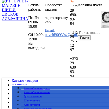
Режим
Обработка
Корзина пуста
+375
работы:
заказов
29
690-
Пн-Пт
через корзину
93-
09.00-
24/7
94
18.00
Email:
+375
Сб
10:00-
pavel6909394@mail.ru
29
Поиск
15:00
751-
Вс
12-
выходной
97
+375
29
630-
93-
94
Каталог товаров
Политика
Автомобильные диски
Публичный договор
Автомобильные шины
О нас
Грузовые шины
Оплата
Шиномонтаж
Доставка
Автозапчасти
Вакансии
Датчики давления TPMS