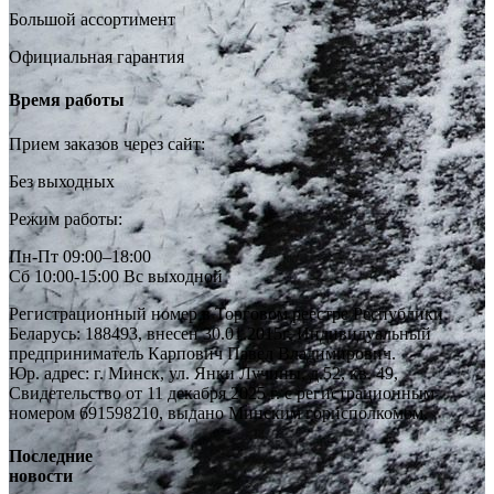
Большой ассортимент
Официальная гарантия
Время работы
Прием заказов через сайт:
Без выходных
Режим работы:
Пн-Пт 09:00–18:00
Сб 10:00-15:00 Вс выходной
Регистрационный номер в Торговом реестре Республики
Беларусь: 188493, внесен 30.01.2015г. Индивидуальный
предприниматель Карпович Павел Владимирович.
Юр. адрес: г. Минск, ул. Янки Лучины, д.52, кв. 49,
Свидетельство от 11 декабря 2025 г. с регистрационным
номером 691598210, выдано Минским горисполкомом.
Последние
новости