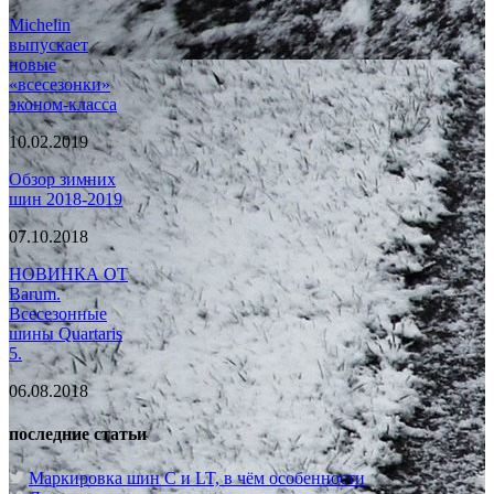
Michelin
выпускает
новые
«всесезонки»
эконом-класса
10.02.2019
Обзор зимних
шин 2018-2019
07.10.2018
НОВИНКА ОТ
Barum.
Всесезонные
шины Quartaris
5.
06.08.2018
последние статьи
Маркировка шин C и LT, в чём особенности