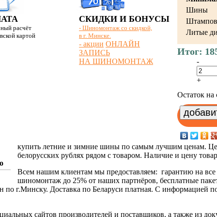
AUTOGREEN
Шины
АТА
СКИДКИ И БОНУСЫ
Штампов
чный расчёт
- Шиномонтаж со скидкой,
Bars
Литые д
овской картой
в г. Минске.
- акции
ОНЛАЙН
Barum
Итог:
18
ЗАПИСЬ
НА ШИНОМОНТАЖ
-
BFGoodrich
+
Bontyre
Остаток на 
BRICS
Bridgestone
Centara
купить летние и зимние шины по самым лучшим ценам. Це
белорусских рублях рядом с товаром. Наличие и цену това
о
Chaoyang
Всем нашим клиентам мы предоставляем: гарантию на все 
шиномонтаж до 25% от наших партнёров, бесплатные паке
Continental
 по г.Минску. Доставка по Беларуси платная. С информацией п
Contyre
ициальных сайтов производителей и поставщиков, а также из док