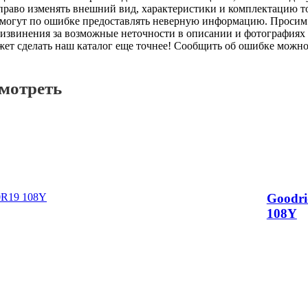
Cooper
право изменять внешний вид, характеристики и комплектацию т
е могут по ошибке предоставлять неверную информацию. Просим 
извинения за возможные неточности в описании и фотографиях 
Cordiant
т сделать наш каталог еще точнее! Сообщить об ошибке можно в
Dayton
смотреть
Delinte
DIPLOMAT
DoubleStar
Dunlop
Goodr
Durun
108Y
Ecovision
Effiplus
Falken