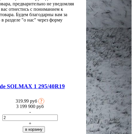
овара, предварительно не уведомляя
вас отнестись с пониманием к
товара. Будем благодарны вам за
 разделе "о нас" через форму
ide SOLMAX 1 295/40R19
319.99 руб
?
3 199 900
руб
-
+