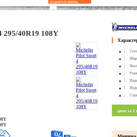
ПОДОБРАТЬ ШИНЫ
Accelera
>
Achilles
 4 295/40R19 108Y
Amtel
Характе
Antares
Сезо
Aplus
Шир
Выс
Apollo
Разм
Инде
Arivo
Инде
Armstrong
Стра
ATLAS
цена за 1 
Attar
Austone
Минимал