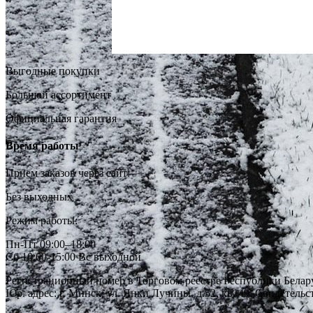
Выгодные покупки
Большой ассортимент
Официальная гарантия
Время работы
Прием заказов через сайт:
Без выходных
Режим работы:
Пн-Пт 09:00–18:00
Сб 10:00-15:00 Вс выходной
Регистрационный номер в Торговом реестре Республики Белар
Юр. адрес: г. Минск, ул. Янки Лучины, д.52, кв. 49, Свидетел