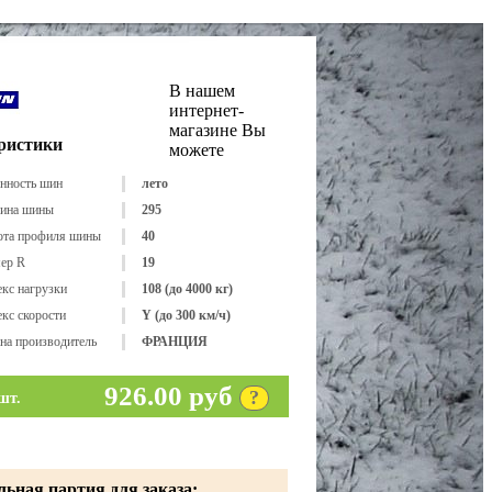
В нашем
интернет-
магазине Вы
ристики
можете
нность шин
лето
ина шины
295
ота профиля шины
40
ер R
19
кс нагрузки
108 (до 4000 кг)
кс скорости
Y (до 300 км/ч)
на производитель
ФРАНЦИЯ
926.00 руб
?
шт.
ьная партия для заказа: