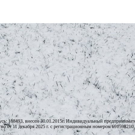
FARROAD
Federal
Firemax
Firestone
Forceum
Formula
Fortuna
Fortune
Fulda
General
усь: 188493, внесен 30.01.2015г. Индивидуальный предпринима
Gislaved
ьство от 11 декабря 2025 г. с регистрационным номером 6915982
Goodride