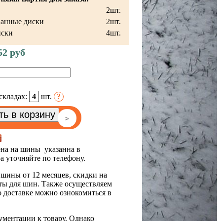
2шт.
анные диски
2шт.
иски
4шт.
52 руб
складах:
4
шт.
?
>
на на шины указанна в
ра уточняйте по телефону.
шины от 12 месяцев, скидки на
ты для шин. Также осуществляем
о доставке можно ознокомиться в
ументации к товару. Однако