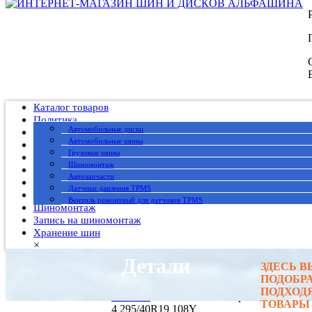
Каталог товаров
Политика
Автомобильные диски
Публичный договор
Автомобильные шины
О нас
Грузовые шины
Оплата
Шиномонтаж
Доставка
Автозапчасти
Вакансии
Датчики давления TPMS
Гарантия
Вентиль ремонтный для датчиков TPMS
Шиномонтаж
Запись на шиномонтаж
Хранение шин
×
Детали
ЗДЕСЬ 
Главная
→
ПОДОБР
Автомобильные шины
→
ПОДХОД
Michelin
→ Michelin Pilot Sport
ТОВАРЫ
4 295/40R19 108Y