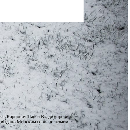
тель Карпович Павел Владимирович.
10, выдано Минским горисполкомом.