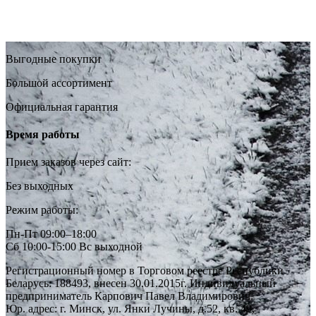
Выгодные покупки
Большой ассортимент
Официальная гарантия
Время работы
Прием заказов через сайт:
Без выходных
Режим работы:
Пн-Пт 09:00–18:00
Сб 10:00-15:00 Вс выходной
Регистрационный номер в Торговом реестре Республики
Беларусь: 188493, внесен 30.01.2015г. Индивидуальный
предприниматель Карпович Павел Владимирович.
Юр. адрес: г. Минск, ул. Янки Лучины, д.52, кв. 49,