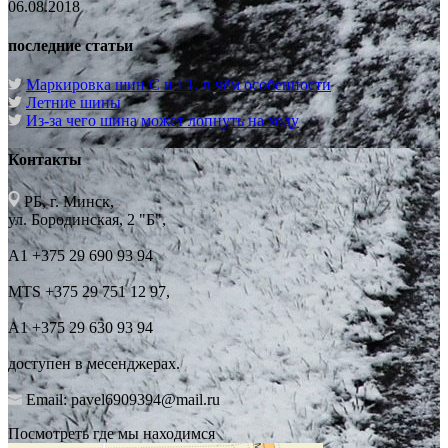
06.08.2018
последние статьи
Маркировка шин C и LT, в чём особенности
Летние шины
Из-за чего шина может лопнуть на ходу
Контакты
РБ, г. Минск,
ул. Бородинская, 2 "Б",
А1 +375 29 690 93 94
MTS +375 29 751 12 97,
А1 +375 29 630 93 94
доступен в месенджерах.
Email: pavel6909394@mail.ru
Посмотреть где мы находимся