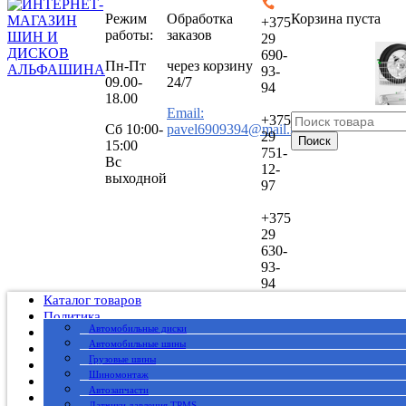
Режим
Обработка
Корзина пуста
+375
работы:
заказов
29
690-
Пн-Пт
через корзину
93-
09.00-
24/7
94
18.00
Email:
+375
Сб
10:00-
pavel6909394@mail.ru
29
Поиск
15:00
751-
Вс
12-
выходной
97
+375
29
630-
93-
94
Каталог товаров
Политика
Автомобильные диски
Публичный договор
Автомобильные шины
О нас
Грузовые шины
Оплата
Шиномонтаж
Доставка
Автозапчасти
Вакансии
Датчики давления TPMS