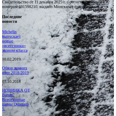
Свидетельство от 11 декабря 2025 г. с регистрационным
номером 691598210, выдано Минским горисполкомом.
Последние
новости
Michelin
выпускает
новые
«всесезонки»
эконом-класса
10.02.2019
Обзор зимних
шин 2018-2019
07.10.2018
НОВИНКА ОТ
Barum.
Всесезонные
шины Quartaris
5.