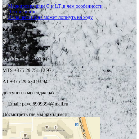
Маркировка шин C и LT, в чём особенности
Летние шины
Из-за чего шина может лопнуть на ходу
Контакты
РБ, г. Минск,
ул. Бородинская, 2 "Б",
А1 +375 29 690 93 94
MTS +375 29 751 12 97,
А1 +375 29 630 93 94
доступен в месенджерах.
Email: pavel6909394@mail.ru
Посмотреть где мы находимся