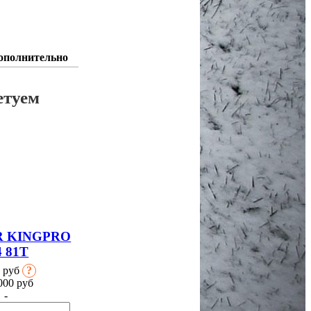
ополнительно
етуем
 KINGPRO
4 81T
0 руб
?
000
руб
-