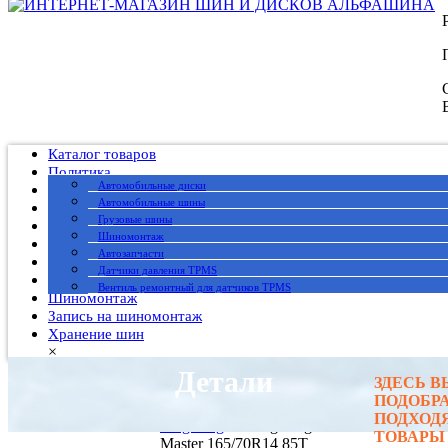
Каталог товаров
Политика
Автомобильные диски
Публичный договор
Автомобильные шины
О нас
Грузовые шины
Оплата
Шиномонтаж
Доставка
Автозапчасти
Вакансии
Датчики давления TPMS
Гарантия
Вентиль ремонтный для датчиков TPMS
Шиномонтаж
Запись на шиномонтаж
Хранение шин
×
Детали
ЗДЕСЬ 
Главная
→
ПОДОБР
Автомобильные шины
→
ПОДХОД
LingLong
→ LingLong Comfort
ТОВАРЫ
Master 165/70R14 85T