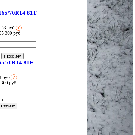
165/70R14 81T
.53 руб
?
65 300
руб
-
+
65/70R14 81H
3 руб
?
 300
руб
-
+