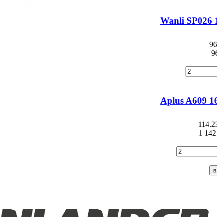
FARROAD
Wanli SP026 
Federal
Firemax
96
9
Firestone
Forceum
Formula
Aplus A609 1
Fortuna
114.2
1 142
Fortune
Fulda
General
Gislaved
Goodride