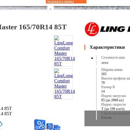
ПОДОБРАТЬ ШИНЫ
Accelera
>
Achilles
aster 165/70R14 85T
Amtel
Antares
Характеристики
Aplus
Сезонность шин
лето
Apollo
Ширина шины
165
Arivo
Высота профиля ш
70
Размер R
Armstrong
14
Индекс нагрузки
ATLAS
85 (до 2060 кг)
Индекс скорости
T (до 190 км/ч)
Attar
Страна производит
Китай
Austone