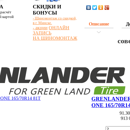
AUTOGREEN
А
СКИДКИ И
 расчёт
БОНУСЫ
й картой
Bars
- Шиномонтаж со скидкой,
в г. Минске.
Описание
Д
- акции
ОНЛАЙН
Barum
ЗАПИСЬ
НА ШИНОМОНТАЖ
сов
BFGoodrich
Bontyre
BRICS
Bridgestone
Centara
GRENLANDER
Chaoyang
ONE 165/70R1
Continental
91.3
913 
Contyre