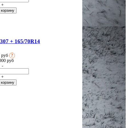
+
07 + 165/70R14
0 руб
?
000
руб
-
+