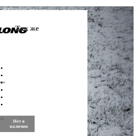
Так же
ины
ель
Нет в
наличии