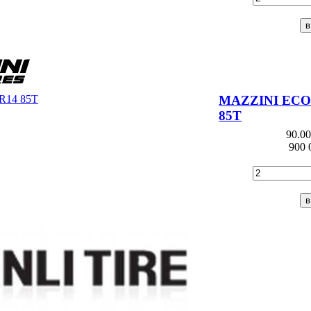
Cooper
Cordiant
Dayton
Delinte
MAZZINI ECO3
85T
DIPLOMAT
90.0
DoubleStar
900 
Dunlop
Durun
Ecovision
Effiplus
Falken