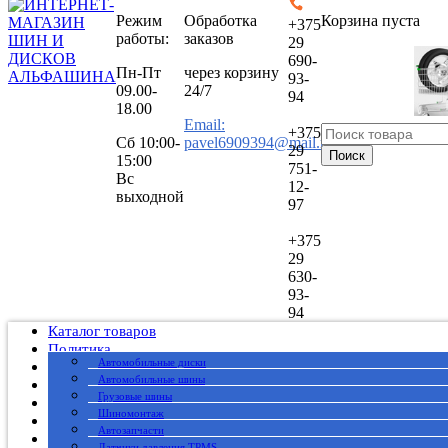
Режим
Обработка
Корзина пуста
+375
работы:
заказов
29
690-
Пн-Пт
через корзину
93-
09.00-
24/7
94
18.00
Email:
+375
Сб
10:00-
pavel6909394@mail.ru
29
Поиск
15:00
751-
Вс
12-
выходной
97
+375
29
630-
93-
94
Каталог товаров
Политика
Автомобильные диски
Публичный договор
Автомобильные шины
О нас
Грузовые шины
Оплата
Шиномонтаж
Доставка
Автозапчасти
Вакансии
Датчики давления TPMS