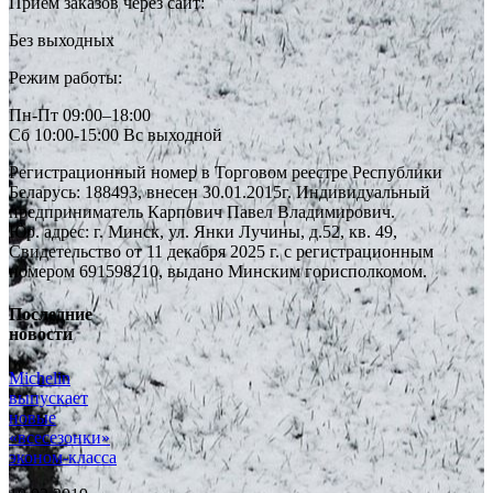
Прием заказов через сайт:
Без выходных
Режим работы:
Пн-Пт 09:00–18:00
Сб 10:00-15:00 Вс выходной
Регистрационный номер в Торговом реестре Республики
Беларусь: 188493, внесен 30.01.2015г. Индивидуальный
предприниматель Карпович Павел Владимирович.
Юр. адрес: г. Минск, ул. Янки Лучины, д.52, кв. 49,
Свидетельство от 11 декабря 2025 г. с регистрационным
номером 691598210, выдано Минским горисполкомом.
Последние
новости
Michelin
выпускает
новые
«всесезонки»
эконом-класса