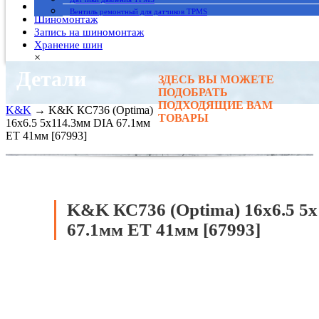
Гарантия
Вентиль ремонтный для датчиков TPMS
Шиномонтаж
Запись на шиномонтаж
Хранение шин
×
Детали
ЗДЕСЬ ВЫ МОЖЕТЕ
Главная
→
ПОДОБРАТЬ
Автомобильные диски
→
ПОДХОДЯЩИЕ ВАМ
K&K
→ K&K КС736 (Optima)
ТОВАРЫ
16x6.5 5x114.3мм DIA 67.1мм
ET 41мм [67993]
K&K КС736 (Optima) 16x6.5 5
67.1мм ET 41мм [67993]