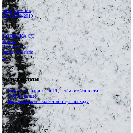
10.02.2019
Обзор зимних
шин 2018-2019
07.10.2018
НОВИНКА ОТ
Barum.
Всесезонные
шины Quartaris
5.
06.08.2018
последние статьи
Маркировка шин C и LT, в чём особенности
Летние шины
Из-за чего шина может лопнуть на ходу
Контакты
РБ, г. Минск,
ул. Бородинская, 2 "Б",