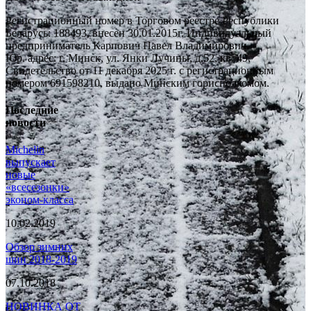
Регистрационный номер в Торговом реестре Республики
Беларусь: 188493, внесен 30.01.2015г. Индивидуальный
предприниматель Карпович Павел Владимирович.
Юр. адрес: г. Минск, ул. Янки Лучины, д.52, кв. 49,
Свидетельство от 11 декабря 2025 г. с регистрационным
номером 691598210, выдано Минским горисполкомом.
Последние
новости
Michelin
выпускает
новые
«всесезонки»
эконом-класса
10.02.2019
Обзор зимних
шин 2018-2019
07.10.2018
НОВИНКА ОТ