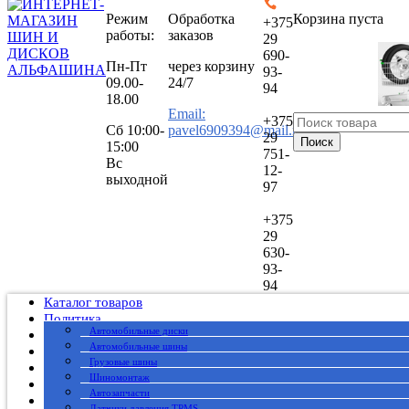
Режим
Обработка
Корзина пуста
+375
работы:
заказов
29
690-
Пн-Пт
через корзину
93-
09.00-
24/7
94
18.00
Email:
+375
Сб
10:00-
pavel6909394@mail.ru
29
Поиск
15:00
751-
Вс
12-
выходной
97
+375
29
630-
93-
94
Каталог товаров
Политика
Автомобильные диски
Публичный договор
Автомобильные шины
О нас
Грузовые шины
Оплата
Шиномонтаж
Доставка
Автозапчасти
Вакансии
Датчики давления TPMS