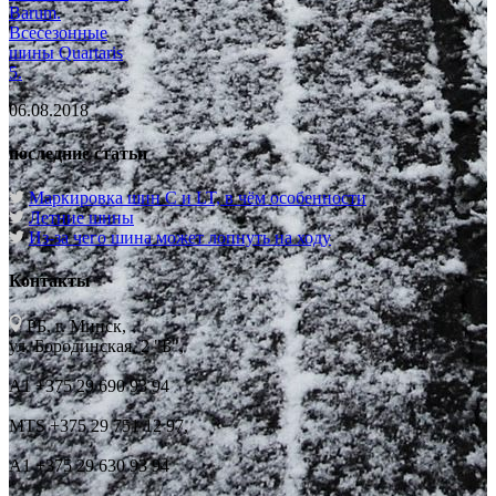
Barum.
Всесезонные
шины Quartaris
5.
06.08.2018
последние статьи
Маркировка шин C и LT, в чём особенности
Летние шины
Из-за чего шина может лопнуть на ходу
Контакты
РБ, г. Минск,
ул. Бородинская, 2 "Б",
А1 +375 29 690 93 94
MTS +375 29 751 12 97,
А1 +375 29 630 93 94