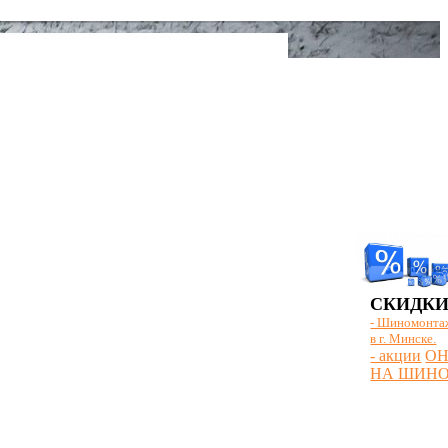
СКИДКИ
- Шиномонтаж
в г. Минске.
- акции
ОН
НА ШИН