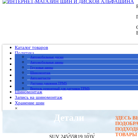
Каталог товаров
Политика
Автомобильные диски
Публичный договор
Автомобильные шины
О нас
Грузовые шины
Оплата
Шиномонтаж
Доставка
Автозапчасти
Вакансии
Датчики давления TPMS
Гарантия
Вентиль ремонтный для датчиков TPMS
Шиномонтаж
Запись на шиномонтаж
Хранение шин
×
Детали
ЗДЕСЬ 
Главная
→
ПОДОБР
Автомобильные шины
→
Ikon
ПОДХОД
→ Ikon Tyres Autograph Ultra 2
ТОВАРЫ
SUV 245/55R19 103V