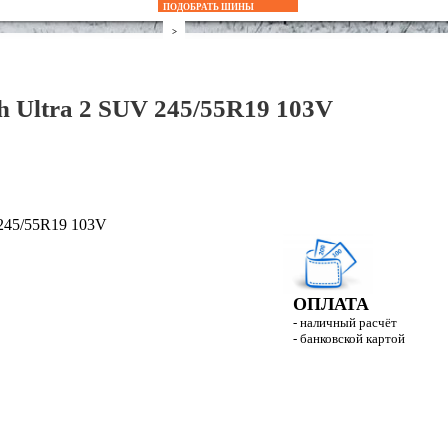
ПОДОБРАТЬ ШИНЫ
Accelera
>
Achilles
h Ultra 2 SUV 245/55R19 103V
Amtel
Antares
Aplus
Apollo
Arivo
ОПЛАТА
Armstrong
- наличный расчёт
- банковской картой
ATLAS
Attar
Austone