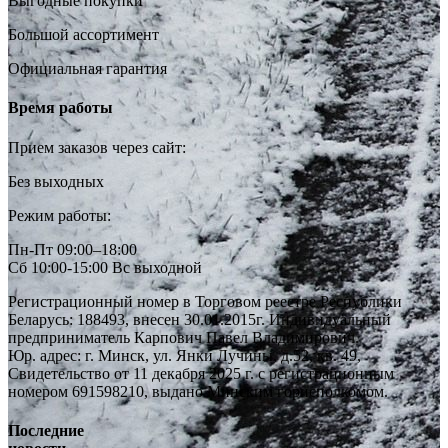
Выгодные покупки
Большой ассортимент
Официальная гарантия
Время работы
Прием заказов через сайт:
Без выходных
Режим работы:
Пн-Пт 09:00–18:00
Сб 10:00-15:00 Вс выходной
Регистрационный номер в Торговом реестре Республики
Беларусь: 188493, внесен 30.01.2015г. Индивидуальный
предприниматель Карпович Павел Владимирович.
Юр. адрес: г. Минск, ул. Янки Лучины, д.52, кв. 49,
Свидетельство от 11 декабря 2025 г. с регистрационным
номером 691598210, выдано Минским горисполкомом.
Последние