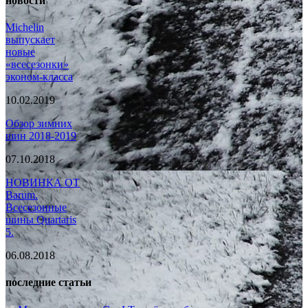
новости
Michelin
выпускает
новые
«всесезонки»
эконом-класса
10.02.2019
Обзор зимних
шин 2018-2019
07.10.2018
НОВИНКА ОТ
Barum.
Всесезонные
шины Quartaris
5.
06.08.2018
последние статьи