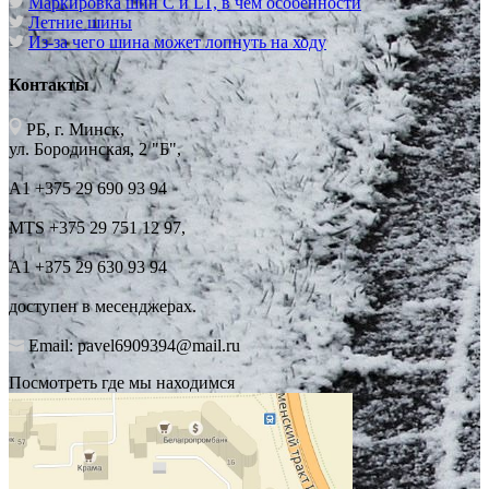
Маркировка шин C и LT, в чём особенности
Летние шины
Из-за чего шина может лопнуть на ходу
Контакты
РБ, г. Минск,
ул. Бородинская, 2 "Б",
А1 +375 29 690 93 94
MTS +375 29 751 12 97,
А1 +375 29 630 93 94
доступен в месенджерах.
Email: pavel6909394@mail.ru
Посмотреть где мы находимся