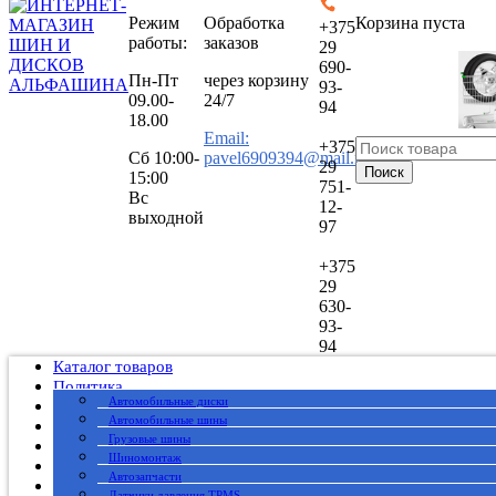
Режим
Обработка
Корзина пуста
+375
работы:
заказов
29
690-
Пн-Пт
через корзину
93-
09.00-
24/7
94
18.00
Email:
+375
Сб
10:00-
pavel6909394@mail.ru
29
Поиск
15:00
751-
Вс
12-
выходной
97
+375
29
630-
93-
94
Каталог товаров
Политика
Автомобильные диски
Публичный договор
Автомобильные шины
О нас
Грузовые шины
Оплата
Шиномонтаж
Доставка
Автозапчасти
Вакансии
Датчики давления TPMS