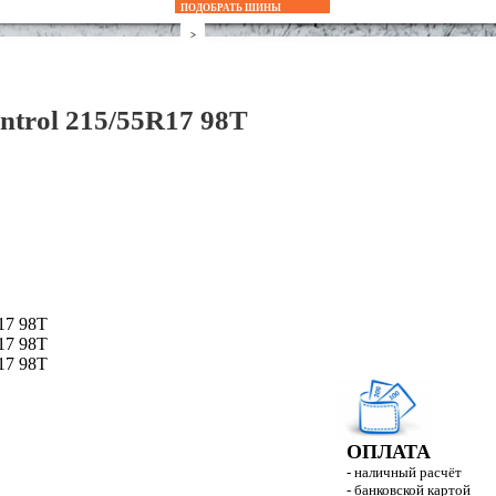
ПОДОБРАТЬ ШИНЫ
Accelera
>
Achilles
trol 215/55R17 98T
Amtel
Antares
Aplus
Apollo
Arivo
Armstrong
ATLAS
Attar
ОПЛАТА
Austone
- наличный расчёт
- банковской картой