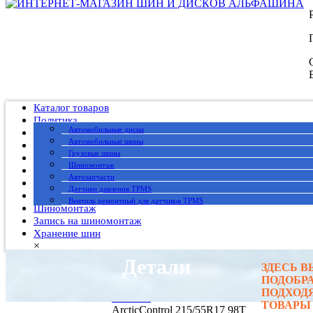
Каталог товаров
Политика
Автомобильные диски
Публичный договор
Автомобильные шины
О нас
Грузовые шины
Оплата
Шиномонтаж
Доставка
Автозапчасти
Вакансии
Датчики давления TPMS
Гарантия
Вентиль ремонтный для датчиков TPMS
Шиномонтаж
Запись на шиномонтаж
Хранение шин
×
Детали
ЗДЕСЬ 
Главная
→
ПОДОБР
Автомобильные шины
→
ПОДХОД
Gislaved
→ GISLAVED
ТОВАРЫ
ArcticControl 215/55R17 98T