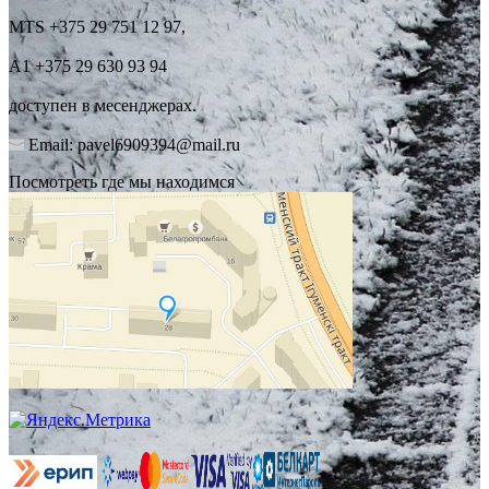
MTS +375 29 751 12 97,
А1 +375 29 630 93 94
доступен в месенджерах.
Email: pavel6909394@mail.ru
Посмотреть где мы находимся