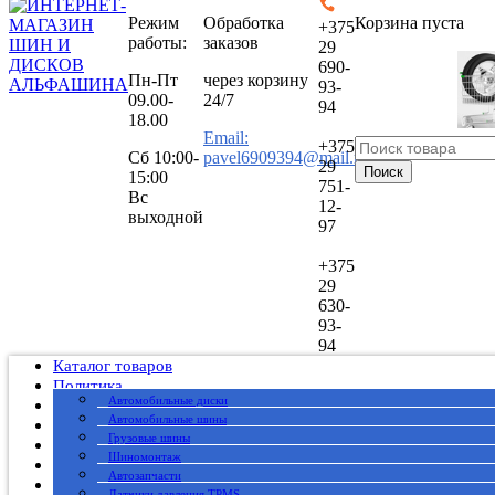
Режим
Обработка
Корзина пуста
+375
работы:
заказов
29
690-
Пн-Пт
через корзину
93-
09.00-
24/7
94
18.00
Email:
+375
Сб
10:00-
pavel6909394@mail.ru
29
Поиск
15:00
751-
Вс
12-
выходной
97
+375
29
630-
93-
94
Каталог товаров
Политика
Автомобильные диски
Публичный договор
Автомобильные шины
О нас
Грузовые шины
Оплата
Шиномонтаж
Доставка
Автозапчасти
Вакансии
Датчики давления TPMS