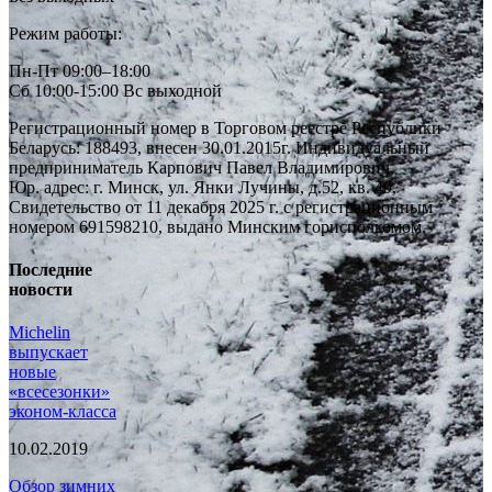
Режим работы:
Пн-Пт 09:00–18:00
Сб 10:00-15:00 Вс выходной
Регистрационный номер в Торговом реестре Республики
Беларусь: 188493, внесен 30.01.2015г. Индивидуальный
предприниматель Карпович Павел Владимирович.
Юр. адрес: г. Минск, ул. Янки Лучины, д.52, кв. 49,
Свидетельство от 11 декабря 2025 г. с регистрационным
номером 691598210, выдано Минским горисполкомом.
Последние
новости
Michelin
выпускает
новые
«всесезонки»
эконом-класса
10.02.2019
Обзор зимних