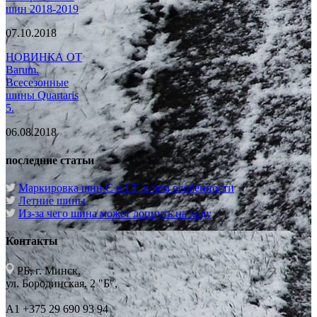
шин 2018-2019
07.10.2018
НОВИНКА ОТ
Barum.
Всесезонные
шины Quartaris
5.
06.08.2018
последние статьи
Маркировка шин C и LT, в чём особенности
Летние шины
Из-за чего шина может лопнуть на ходу
Контакты
РБ, г. Минск,
ул. Бородинская, 2 "Б",
А1 +375 29 690 93 94