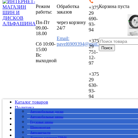
Режим
Обработка
Корзина пуста
+375
работы:
заказов
29
690-
Пн-Пт
через корзину
93-
09.00-
24/7
94
18.00
Email:
+375
Сб
10:00-
pavel6909394@mail.ru
29
Поиск
15:00
751-
Вс
12-
выходной
97
+375
29
630-
93-
94
Каталог товаров
Политика
Автомобильные диски
Публичный договор
Автомобильные шины
О нас
Грузовые шины
Оплата
Шиномонтаж
Доставка
Автозапчасти
Вакансии
Датчики давления TPMS