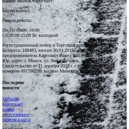
Прием заказов через сайт:
Без выходных
Режим работы:
Пн-Пт 09:00–18:00
Сб 10:00-15:00 Вс выходной
Регистрационный номер в Торговом реестре Республики
Беларусь: 188493, внесен 30.01.2015г. Индивидуальный
предприниматель Карпович Павел Владимирович.
Юр. адрес: г. Минск, ул. Янки Лучины, д.52, кв. 49,
Свидетельство от 11 декабря 2025 г. с регистрационным
номером 691598210, выдано Минским горисполкомом.
Последние
новости
Michelin
выпускает
новые
«всесезонки»
эконом-класса