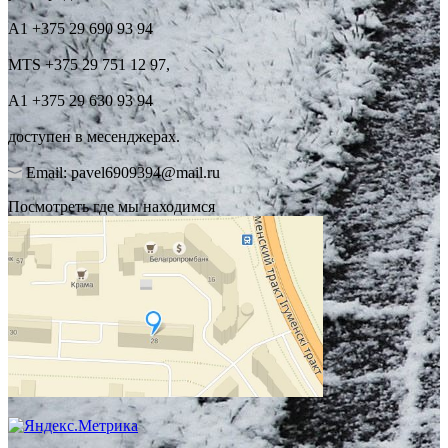
А1 +375 29 690 93 94
MTS +375 29 751 12 97,
А1 +375 29 630 93 94
доступен в месенджерах.
Email: pavel6909394@mail.ru
Посмотреть где мы находимся