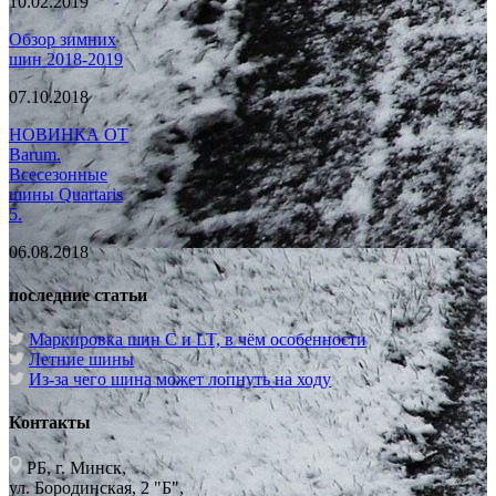
10.02.2019
Обзор зимних
шин 2018-2019
07.10.2018
НОВИНКА ОТ
Barum.
Всесезонные
шины Quartaris
5.
06.08.2018
последние статьи
Маркировка шин C и LT, в чём особенности
Летние шины
Из-за чего шина может лопнуть на ходу
Контакты
РБ, г. Минск,
ул. Бородинская, 2 "Б",