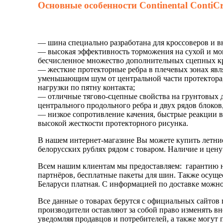
Основные особенности Continental ContiC
— шина специально разработана для кроссоверов и 
— высокая эффективность торможения на сухой и мо
бесчисленное множество дополнительных сцепных к
— жесткие протекторные ребра в плечевых зонах яв
уменьшающим шум от центральной части протектора
нагрузки по пятну контакта;
— отличные тягово-сцепные свойства на грунтовых д
центрального продольного ребра и двух рядов блоко
— низкое сопротивление качения, быстрые реакции в 
высокой жесткости протекторного рисунка.
В нашем интернет-магазине Вы можете купить
летни
белорусских рублях рядом с товаром. Наличие и цену
Всем нашим клиентам мы предоставляем: гарантию н
партнёров, бесплатные пакеты для шин. Также осуще
Беларуси платная. С информацией по доставке можно 
Все данные о товарах берутся с официальных сайтов 
производители оставляют за собой право изменять в
уведомляя продавцов и потребителей, а также могут