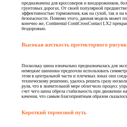
предназначена для кроссоверов и внедорожников, бо
грунтовых дорогах. От своей популярной предшест
эффективностью торможения, как на сухой, так и на 
безопасности. Помимо этого, данная модель может п
конечно же,
Continental ContiCrossContact LX2
прекрас
бездорожью.
Высокая жесткость протекторного рисунк
Поскольку шина изначально предназначалась для экс
немецкие шинники предпочли использовать симметр
этом в центральной части и плечевых зонах они сое
техническому решению, удалось решить сразу нескол
руля, что в значительной мере облегчило процесс уп
счет чего шина обрела стабильность при движении н
качения, что самым благоприятным образом сказалос
Короткий тормозной путь