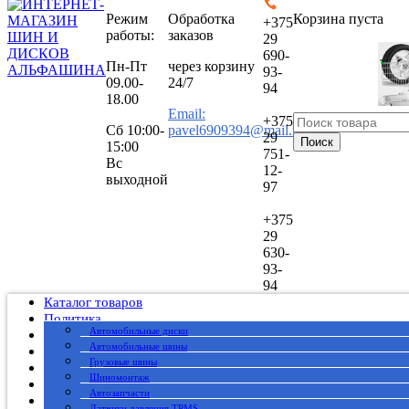
Режим
Обработка
Корзина пуста
+375
работы:
заказов
29
690-
Пн-Пт
через корзину
93-
09.00-
24/7
94
18.00
Email:
+375
Сб
10:00-
pavel6909394@mail.ru
29
Поиск
15:00
751-
Вс
12-
выходной
97
+375
29
630-
93-
94
Каталог товаров
Политика
Автомобильные диски
Публичный договор
Автомобильные шины
О нас
Грузовые шины
Оплата
Шиномонтаж
Доставка
Автозапчасти
Вакансии
Датчики давления TPMS