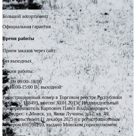
Выгодные покупки
Большой ассортимент
Официальная гарантия
Время работы
Прием заказов через сайт:
Без выходных
Режим работы:
Пн-Пт 09:00–18:00
Сб 10:00-15:00 Вс выходной
Регистрационный номер в Торговом реестре Республики
Беларусь: 188493, внесен 30.01.2015г. Индивидуальный
предприниматель Карпович Павел Владимирович.
Юр. адрес: г. Минск, ул. Янки Лучины, д.52, кв. 49,
Свидетельство от 11 декабря 2025 г. с регистрационным
номером 691598210, выдано Минским горисполкомом.