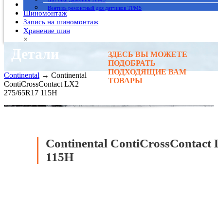
Гарантия
Вентиль ремонтный для датчиков TPMS
Шиномонтаж
Запись на шиномонтаж
Хранение шин
×
Детали
ЗДЕСЬ ВЫ МОЖЕТЕ
Главная
→
ПОДОБРАТЬ
Автомобильные шины
→
ПОДХОДЯЩИЕ ВАМ
Continental
→ Continental
ТОВАРЫ
ContiCrossContact LX2
275/65R17 115H
Continental ContiCrossContact
115H