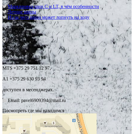
Маркировка шин C и LT, в чём особенности
Летние шины
Из-за чего шина может лопнуть на ходу
Контакты
РБ, г. Минск,
ул. Бородинская, 2 "Б",
А1 +375 29 690 93 94
MTS +375 29 751 12 97,
А1 +375 29 630 93 94
доступен в месенджерах.
Email: pavel6909394@mail.ru
Посмотреть где мы находимся