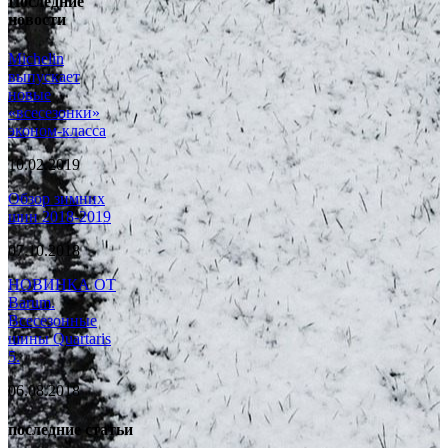
Последние
новости
Michelin
выпускает
новые
«всесезонки»
эконом-класса
10.02.2019
Обзор зимних
шин 2018-2019
07.10.2018
НОВИНКА ОТ
Barum.
Всесезонные
шины Quartaris
5.
06.08.2018
последние статьи