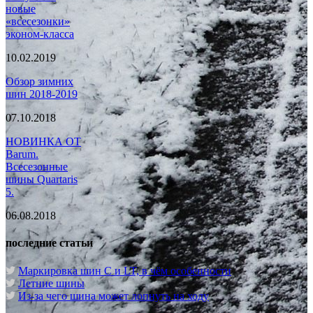
новые
«всесезонки»
эконом-класса
10.02.2019
Обзор зимних
шин 2018-2019
07.10.2018
НОВИНКА ОТ
Barum.
Всесезонные
шины Quartaris
5.
06.08.2018
последние статьи
Маркировка шин C и LT, в чём особенности
Летние шины
Из-за чего шина может лопнуть на ходу