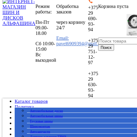
Режим
Обработка
Корзина пуста
+375
работы:
заказов
29
690-
Пн-Пт
через корзину
93-
09.00-
24/7
94
18.00
Email:
+375
Сб
10:00-
pavel6909394@mail.ru
29
Поиск
15:00
751-
Вс
12-
выходной
97
+375
29
630-
93-
94
Каталог товаров
Политика
Автомобильные диски
Публичный договор
Автомобильные шины
О нас
Грузовые шины
Оплата
Шиномонтаж
Доставка
Автозапчасти
Вакансии
Датчики давления TPMS