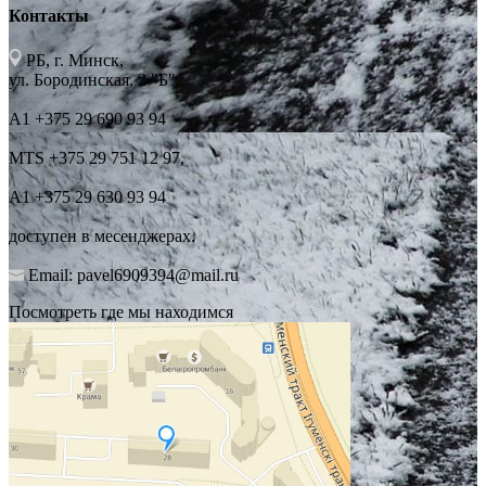
Контакты
РБ, г. Минск,
ул. Бородинская, 2 "Б",
А1 +375 29 690 93 94
MTS +375 29 751 12 97,
А1 +375 29 630 93 94
доступен в месенджерах.
Email: pavel6909394@mail.ru
Посмотреть где мы находимся