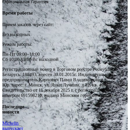
Официальная гарантия
Время работы
Прием заказов через сайт:
Без выходных
Режим работы:
Пн-Пт 09:00–18:00
Сб 10:00-15:00 Вс выходной
Регистрационный номер в Торговом реестре Республики
Беларусь: 188493, внесен 30.01.2015г. Индивидуальный
предприниматель Карпович Павел Владимирович.
Юр. адрес: г. Минск, ул. Янки Лучины, д.52, кв. 49,
Свидетельство от 11 декабря 2025 г. с регистрационным
номером 691598210, выдано Минским горисполкомом.
Последние
новости
Michelin
выпускает