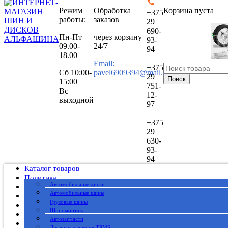
Режим
Обработка
Корзина пуста
+375
работы:
заказов
29
690-
Пн-Пт
через корзину
93-
09.00-
24/7
94
18.00
Email:
+375
Сб
10:00-
pavel6909394@mail.ru
29
Поиск
15:00
751-
Вс
12-
выходной
97
+375
29
630-
93-
94
Каталог товаров
Политика
Автомобильные диски
Публичный договор
Автомобильные шины
О нас
Грузовые шины
Оплата
Шиномонтаж
Доставка
Автозапчасти
Вакансии
Датчики давления TPMS