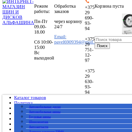
Режим
Обработка
Корзина пуста
+375
работы:
заказов
29
690-
Пн-Пт
через корзину
93-
09.00-
24/7
94
18.00
Email:
+375
Сб
10:00-
pavel6909394@mail.ru
29
Поиск
15:00
751-
Вс
12-
выходной
97
+375
29
630-
93-
94
Каталог товаров
Политика
Автомобильные диски
Публичный договор
Автомобильные шины
О нас
Грузовые шины
Оплата
Шиномонтаж
Доставка
Автозапчасти
Вакансии
Датчики давления TPMS