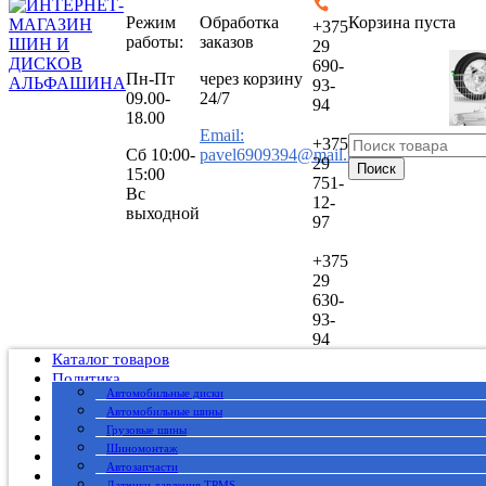
Режим
Обработка
Корзина пуста
+375
работы:
заказов
29
690-
Пн-Пт
через корзину
93-
09.00-
24/7
94
18.00
Email:
+375
Сб
10:00-
pavel6909394@mail.ru
29
Поиск
15:00
751-
Вс
12-
выходной
97
+375
29
630-
93-
94
Каталог товаров
Политика
Автомобильные диски
Публичный договор
Автомобильные шины
О нас
Грузовые шины
Оплата
Шиномонтаж
Доставка
Автозапчасти
Вакансии
Датчики давления TPMS