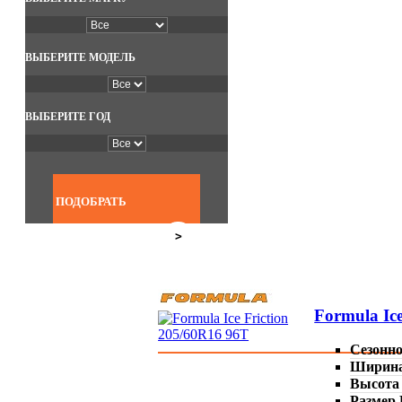
ВЫБЕРИТЕ МОДЕЛЬ
ВЫБЕРИТЕ ГОД
ПОДОБРАТЬ
>
Formula Ice
Сезонн
Ширин
Высота
Размер