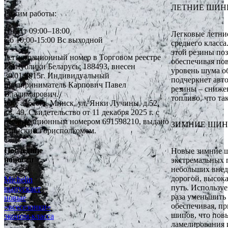
ЛЕТНИЕ ШИН
Режим работы:
Пн-Пт 09:00–18:00
Легковые летние
Сб 10:00-15:00 Вс выходной
среднего класс
этой резины по
Регистрационный номер в Торговом реестре
обеспечивая по
Республики Беларусь: 188493, внесен
уровень шума о
30.01.2015г. Индивидуальный
подчеркнет авт
предприниматель Карпович Павел
резины – сниже
Владимирович.
топливо, что т
Юр. адрес: г. Минск, ул. Янки Лучины, д.52,
кв. 49, Свидетельство от 11 декабря 2025 г. с
регистрационным номером 691598210, выдано
ЗИМНИЕ ШИ
Минским горисполкомом.
Последние
Новые зимние 
новости
экстремальных 
небольших внед
дорогой, высок
Michelin
путь. Использу
выпускает
раза уменьшить
новые
обеспечивая, пр
«всесезонки»
шипов, что пов
эконом-класса
ламелирования 