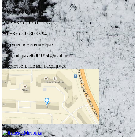
ул. Бородинская, 2 "Б",
А1 +375 29 690 93 94
MTS +375 29 751 12 97,
А1 +375 29 630 93 94
доступен в месенджерах.
Email: pavel6909394@mail.ru
Посмотреть где мы находимся