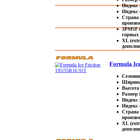
Индекс 
Индекс 
Страна
произво
3PMSF (
горных 
XL (ext
дополни
Formula Ice
Сезонн
Ширин
Высота
Размер
Индекс 
Индекс 
Страна
произво
XL (ext
дополни