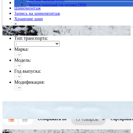
Гарантия
Вентиль ремонтный для датчиков TPMS
Шиномонтаж
Запись на шиномонтаж
Хранение шин
×
Тип транспорта:
Марка:
Модель:
Год выпуска:
Модификация:
Главная
→
Formula
Отображать по
Сортироват