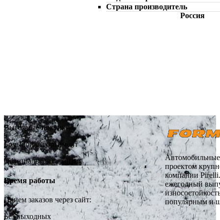
Страна производитель
Россия
Выгодные покупки
Большой ассортимент
Автомобильные 
Официальная гарантия
проектом крупн
компании Pirel
Время работы
ежегодный выпу
износостойкост
Прием заказов через сайт:
популярным и ш
Без выходных