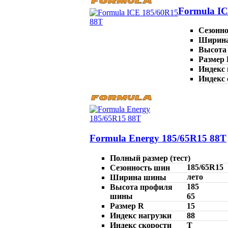
Formula IC
Сезонн
Ширин
Высота
Размер
Индекс 
Индекс 
Formula Energy 185/65R15 88T
Полный размер (тест)
185/65R15
Сезонность шин
лето
Ширина шины
185
Высота профиля
шины
65
Размер R
15
Индекс нагрузки
88
Индекс скорости
T