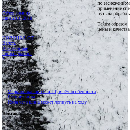
по заснеженном
10.02.2019
применение спе
Обзор зимних
путь на обрабо
шин 2018-2019
Таким образом,
07.10.2018
цены и качества
НОВИНКА ОТ
Barum.
Всесезонные
шины Quartaris
5.
06.08.2018
последние статьи
Маркировка шин C и LT, в чём особенности
Летние шины
Из-за чего шина может лопнуть на ходу
Контакты
РБ, г. Минск,